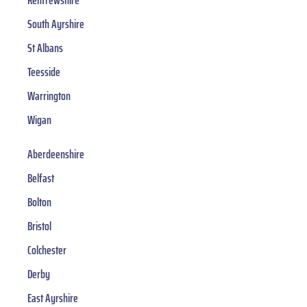
Renfrewshire
South Ayrshire
St Albans
Teesside
Warrington
Wigan
Aberdeenshire
Belfast
Bolton
Bristol
Colchester
Derby
East Ayrshire