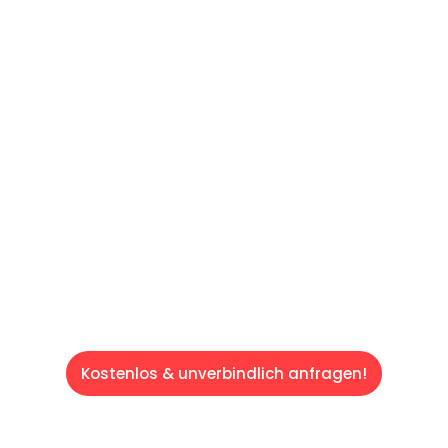
60 SEKUNDEN
:
Machen Sie sich bereit für einen
reibungslosen & sorgenfreien Umzug in
Saarbrücken: Erleben Sie, wie unser
Expertenteam Ihren Umzug schnell, sicher
und effizient gestaltet. Lassen Sie uns den
schweren Teil übernehmen & freuen Sie sich
auf einen entspannten und kostengünstigen
Servive!
Kostenlos & unverbindlich anfragen!