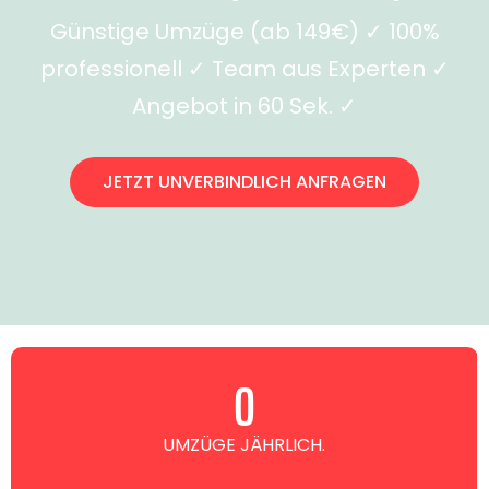
Günstige Umzüge (ab 149€) ✓ 100%
professionell ✓ Team aus Experten ✓
Angebot in 60 Sek. ✓
JETZT UNVERBINDLICH ANFRAGEN
0
UMZÜGE JÄHRLICH.