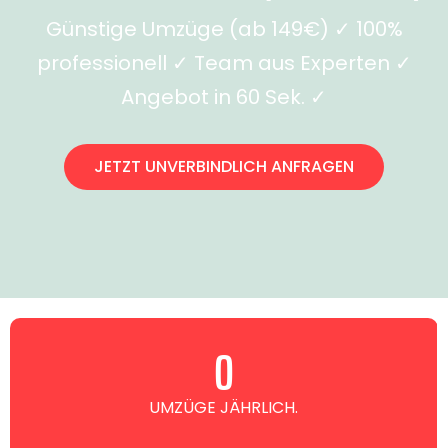
Günstige Umzüge (ab 149€) ✓ 100%
professionell ✓ Team aus Experten ✓
Angebot in 60 Sek. ✓
JETZT UNVERBINDLICH ANFRAGEN
0
UMZÜGE JÄHRLICH.