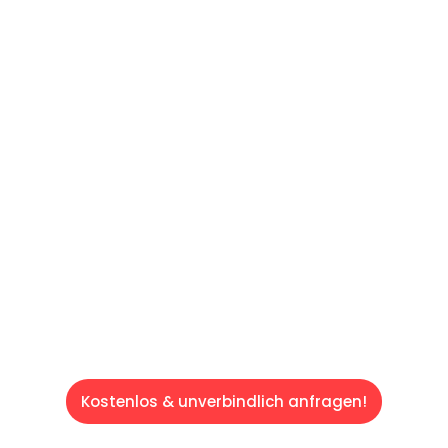
UNVERBINDLICHES ANGEBOT IN
UNTER
60 SEKUNDEN
:
Machen Sie sich bereit für einen
reibungslosen & sorgenfreien Umzug in
Saarbrücken: Erleben Sie, wie unser
Expertenteam Ihren Umzug schnell, sicher
und effizient gestaltet. Lassen Sie uns den
schweren Teil übernehmen & freuen Sie sich
auf einen entspannten und kostengünstigen
Servive!
Kostenlos & unverbindlich anfragen!