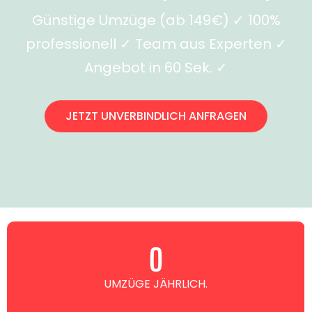
Günstige Umzüge (ab 149€) ✓ 100%
professionell ✓ Team aus Experten ✓
Angebot in 60 Sek. ✓
JETZT UNVERBINDLICH ANFRAGEN
0
UMZÜGE JÄHRLICH.