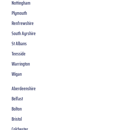
Nottingham
Plymouth
Renfrewshire
South Ayrshire
St Albans
Teesside
Warrington
Wigan
Aberdeenshire
Belfast
Bolton
Bristol
Colchester