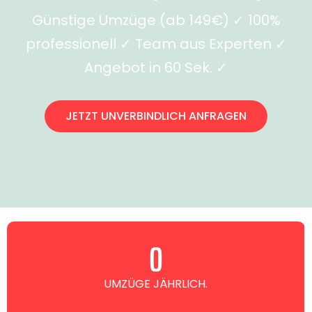
Günstige Umzüge (ab 149€) ✓ 100%
professionell ✓ Team aus Experten ✓
Angebot in 60 Sek. ✓
JETZT UNVERBINDLICH ANFRAGEN
0
UMZÜGE JÄHRLICH.