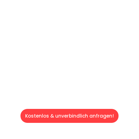
60 SEKUNDEN
:
Machen Sie sich bereit für einen
reibungslosen & sorgenfreien Umzug in
Saarbrücken: Erleben Sie, wie unser
Expertenteam Ihren Umzug schnell, sicher
und effizient gestaltet. Lassen Sie uns den
schweren Teil übernehmen & freuen Sie sich
auf einen entspannten und kostengünstigen
Servive!
Kostenlos & unverbindlich anfragen!