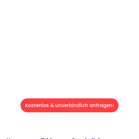
Machen Sie sich bereit für einen
reibungslosen & sorgenfreien Umzug in
Saarbrücken: Erleben Sie, wie unser
Expertenteam Ihren Umzug schnell, sicher
und effizient gestaltet. Lassen Sie uns den
schweren Teil übernehmen & freuen Sie sich
auf einen entspannten und kostengünstigen
Servive!
Kostenlos & unverbindlich anfragen!