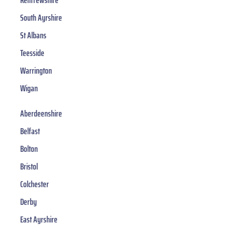
Renfrewshire
South Ayrshire
St Albans
Teesside
Warrington
Wigan
Aberdeenshire
Belfast
Bolton
Bristol
Colchester
Derby
East Ayrshire