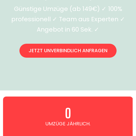
Günstige Umzüge (ab 149€) ✓ 100%
professionell ✓ Team aus Experten ✓
Angebot in 60 Sek. ✓
JETZT UNVERBINDLICH ANFRAGEN
0
UMZÜGE JÄHRLICH.