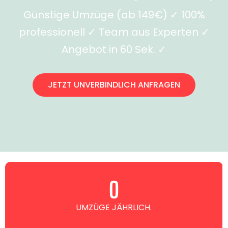
Günstige Umzüge (ab 149€) ✓ 100%
professionell ✓ Team aus Experten ✓
Angebot in 60 Sek. ✓
JETZT UNVERBINDLICH ANFRAGEN
0
UMZÜGE JÄHRLICH.