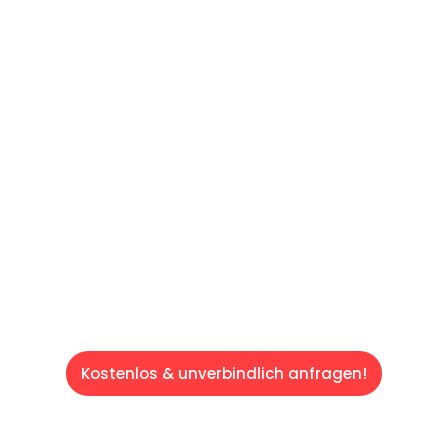
60 SEKUNDEN
:
Machen Sie sich bereit für einen
reibungslosen & sorgenfreien Umzug in
Saarbrücken: Erleben Sie, wie unser
Expertenteam Ihren Umzug schnell, sicher
und effizient gestaltet. Lassen Sie uns den
schweren Teil übernehmen & freuen Sie sich
auf einen entspannten und kostengünstigen
Servive!
Kostenlos & unverbindlich anfragen!