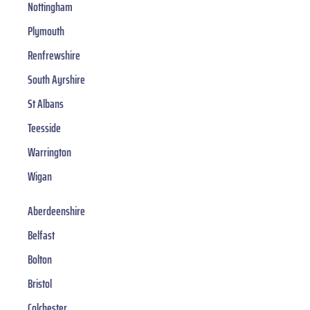
Nottingham
Plymouth
Renfrewshire
South Ayrshire
St Albans
Teesside
Warrington
Wigan
Aberdeenshire
Belfast
Bolton
Bristol
Colchester