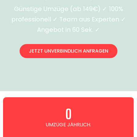
Günstige Umzüge (ab 149€) ✓ 100%
professionell ✓ Team aus Experten ✓
Angebot in 60 Sek. ✓
JETZT UNVERBINDLICH ANFRAGEN
0
UMZÜGE JÄHRLICH.