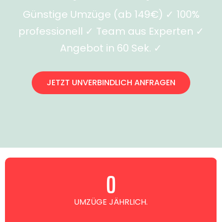
Günstige Umzüge (ab 149€) ✓ 100%
professionell ✓ Team aus Experten ✓
Angebot in 60 Sek. ✓
JETZT UNVERBINDLICH ANFRAGEN
0
UMZÜGE JÄHRLICH.