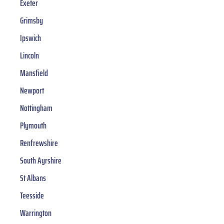
Exeter
Grimsby
Ipswich
Lincoln
Mansfield
Newport
Nottingham
Plymouth
Renfrewshire
South Ayrshire
St Albans
Teesside
Warrington