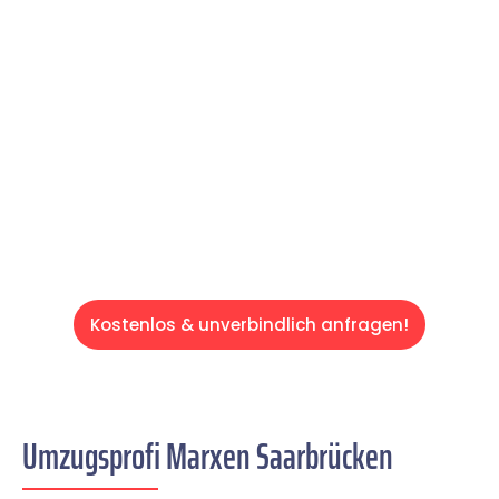
reibungslosen & sorgenfreien Umzug in
Saarbrücken: Erleben Sie, wie unser
Expertenteam Ihren Umzug schnell, sicher
und effizient gestaltet. Lassen Sie uns den
schweren Teil übernehmen & freuen Sie sich
auf einen entspannten und kostengünstigen
Servive!
Kostenlos & unverbindlich anfragen!
Umzugsprofi Marxen Saarbrücken